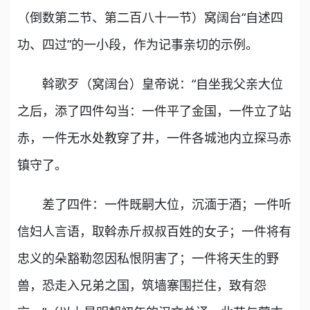
（倒数第二节、第二百八十一节）窝阔台“自述四
功、四过”的一小段，作为记事亲切的示例。
斡歌歹（窝阔台）皇帝说：“自坐我父亲大位
之后，添了四件勾当：一件平了金国，一件立了站
赤，一件无水处教穿了井，一件各城池内立探马赤
镇守了。
差了四件：一件既嗣大位，沉湎于酒；一件听
信妇人言语，取斡赤斤叔叔百姓的女子；一件将有
忠义的朵豁勒忽因私恨阴害了；一件将天生的野
兽，恐走入兄弟之国，筑墙寨围拦住，致有怨