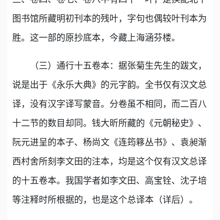
图书馆所藏明初刊本的残叶，字句也偶较叶刊本为
胜。这一部的原抄底本，今藏上海涵芬楼。
（三）通行十五卷本：据张菊生先生的跋文，
说是出于《永乐大典》的元字韵。全书仅有汉文总
译，没有汉字译写蒙音。分卷虽不相同，而二百八
十二节的数目却同。钱大昕所藏的《元朝秘史》、
阮元进呈的本子、杨尚文《连筠簃丛书》、袁昶渐
西村舍所刻李文田的注本，均是这个仅有汉文总译
的十五卷本。我国学者如李文田、高宝铨、沈子培
等注释时所根据的，也是这个总译本（详后）。