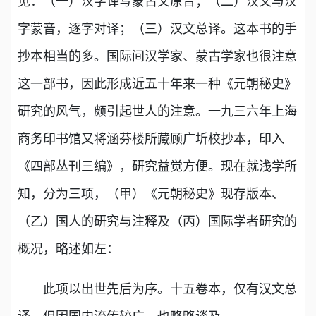
见：（一）汉字译写蒙古文原音；（二）汉文与汉
字蒙音，逐字对译；（三）汉文总译。这本书的手
抄本相当的多。国际间汉学家、蒙古学家也很注意
这一部书，因此形成近五十年来一种《元朝秘史》
研究的风气，颇引起世人的注意。一九三六年上海
商务印书馆又将涵芬楼所藏顾广圻校抄本，印入
《四部丛刊三编》，研究益觉方便。现在就浅学所
知，分为三项，（甲）《元朝秘史》现存版本、
（乙）国人的研究与注释及（丙）国际学者研究的
概况，略述如左：
此项以出世先后为序。十五卷本，仅有汉文总
译，但因国内流传较广，也略略谈及。