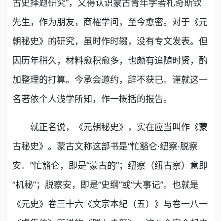
古史择题研究”，又得认识蒙古青年学者札奇斯钦
先生，作为朋友，商榷学问，至今愈密。对于《元
朝秘史》的研究，虽时作时辍，没有专文发表。但
因历年稍久，材料愈积愈多，也颇有追随时贤，酌
加整理的打算。今承会邀约，辞不获已。谨就这一
名著依个人浅学所知，作一概括的报告。
就正名说，《元朝秘史》，实在应当叫作《蒙
古秘史》。蒙古文称这部书是“忙豁仑·纽察·脱察
安。”忙豁仑，即是“蒙古的”；纽察（纽古察）意即
“机秘”；脱察安，即是“史纲”或“大事记”。也就是
《元史》卷三十六《文宗本纪（五）》与卷一八一