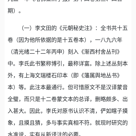
期）。
（一）李文田的《元朝秘史注》：全书共十五
卷（因为他所依据的是十五卷本），一八九六年
（清光绪二十二年丙申）刻入《渐西村舍丛刊》
中。李氏此书繁称博引，最称详富。除上述丛刻本
外，有上海文瑞楼石印本（即《藩属舆地丛书》
本）等。此注本最通行。但可惜原文不是汉译蒙音
全璧，而只是十二卷蒙文本的总译，删略颇多、出
入甚大。因此，李氏对原书认识不清，俨如瞎子摸
象，且摸且猜，多与事实真相不符。就现时研究的
水准说，实有从新译注的必要。