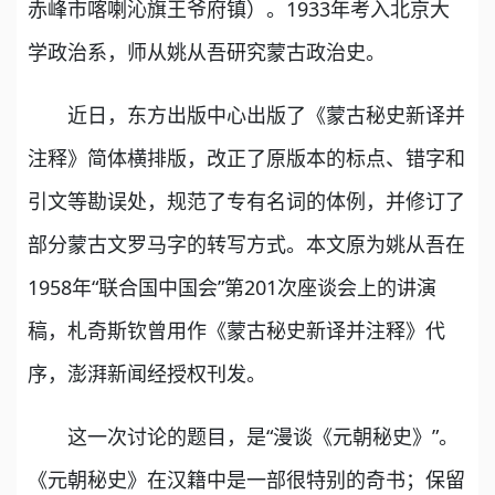
赤峰市喀喇沁旗王爷府镇）。1933年考入北京大
学政治系，师从姚从吾研究蒙古政治史。
近日，东方出版中心出版了《蒙古秘史新译并
注释》简体横排版，改正了原版本的标点、错字和
引文等勘误处，规范了专有名词的体例，并修订了
部分蒙古文罗马字的转写方式。本文原为姚从吾在
1958年“联合国中国会”第201次座谈会上的讲演
稿，札奇斯钦曾用作《蒙古秘史新译并注释》代
序，澎湃新闻经授权刊发。
这一次讨论的题目，是“漫谈《元朝秘史》”。
《元朝秘史》在汉籍中是一部很特别的奇书；保留