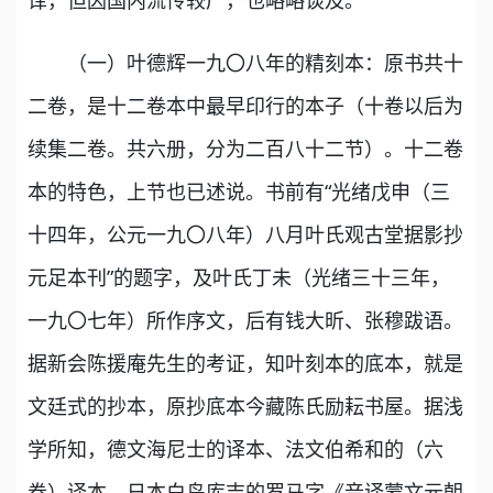
（一）叶德辉一九〇八年的精刻本：原书共十
二卷，是十二卷本中最早印行的本子（十卷以后为
续集二卷。共六册，分为二百八十二节）。十二卷
本的特色，上节也已述说。书前有“光绪戊申（三
十四年，公元一九〇八年）八月叶氏观古堂据影抄
元足本刊”的题字，及叶氏丁未（光绪三十三年，
一九〇七年）所作序文，后有钱大昕、张穆跋语。
据新会陈援庵先生的考证，知叶刻本的底本，就是
文廷式的抄本，原抄底本今藏陈氏励耘书屋。据浅
学所知，德文海尼士的译本、法文伯希和的（六
卷）译本、日本白鸟库吉的罗马字《音译蒙文元朝