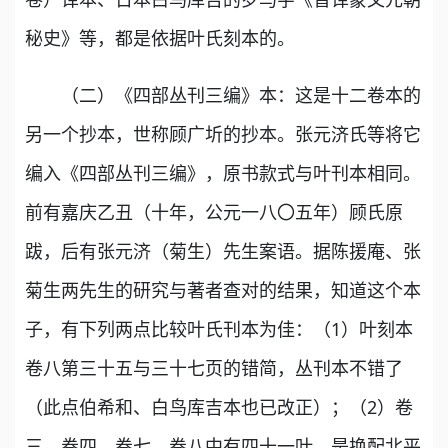
秘史》等，都是依据叶氏刻本的。
（二）《四部丛刊三编》本：这是十二卷本的
另一个抄本，世称顾广圻的抄本。张元济氏等将它
编入《四部丛刊三编》，原书款式与叶刊本相同。
前有嘉庆乙丑（十年，公元一八〇五年）顾氏原
跋，后有张元济（菊生）先生案语。据陈援庵、张
菊生两先生的研究与著者查对的结果，知道这个本
子，有下列两点比较叶氏刊本为佳：（1）叶刻本
卷八第三十五与三十七页的错简，丛刊本不错了
（此点伯希和、白鸟库吉本也已改正）；（2）卷
三、卷四、卷七、卷八中有四十一叶，是换配北平