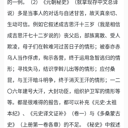
的一例。（2）《元朝秘史》（就拿现存中文总译
说）多是当事人的对话与自述甘苦，故天真亲切、
生动可信。例如它叙述成吉思汗十三岁（我是相信
成吉思汗七十二岁说的）丧父后，部族离散、受人
欺凌，母子们在斡难河过苦日子的情形；被泰亦赤
乌人当作俘虏，徇示各营，终于运用急智逃归的情
形；寻找失马，结识孛斡儿出等的情形；应付桑
昆，与王汗暗斗明争，终于消灭王汗的情形；一二
〇六年建号大汗，大封功臣，组织护卫军的情形等
等。都是很难得的报告，都可以补充《元史·太祖
本纪》、《元史译文证补》（卷一）与《多桑蒙古
史》（上册第一卷各章）的不足。《秘史》中叙述